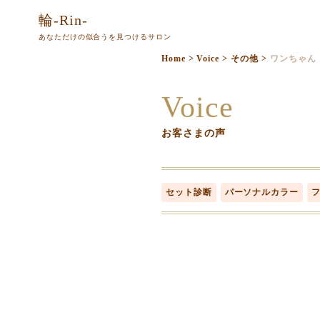
本
輪-Rin-
文
あなただけの似合うを見つけるサロン
ま
Home
>
Voice
>
その他
>
ワンちゃん
で
ス
Voice
キ
ッ
お客さまの声
プ
セット診断
パーソナルカラー