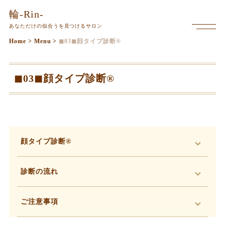
本
輪-Rin-
文
あなただけの似合うを見つけるサロン
メ
ま
ニ
Home
>
Menu
>
◼︎03◼︎顔タイプ診断®︎
で
ュ
ー
ス
を
キ
◼︎03◼︎顔タイプ診断®︎
開
く
ッ
プ
顔タイプ診断®︎
診断の流れ
ご注意事項