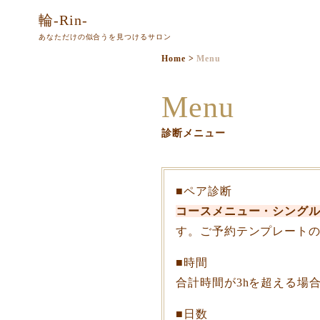
本
輪-Rin-
文
あなただけの似合うを見つけるサロン
ま
Home
>
Menu
で
ス
Menu
キ
ッ
診断メニュー
プ
■ペア診断
コースメニュー・シング
す。ご予約テンプレート
■時間
合計時間が3hを超える場
■日数