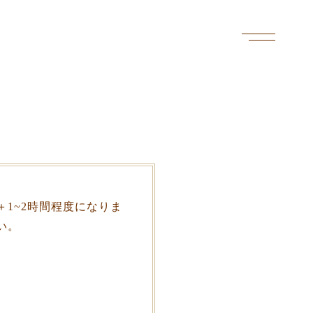
メ
ニ
ュ
ー
を
開
く
1~2時間程度になりま
い。