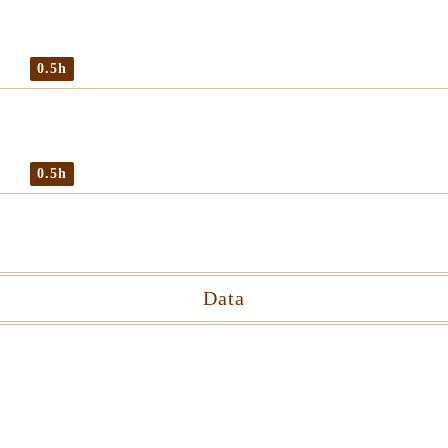
0.5h
0.5h
Data