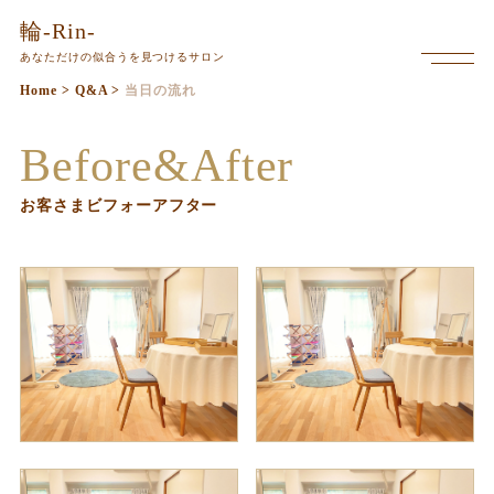
本
輪-Rin-
文
あなただけの似合うを見つけるサロン
メ
ま
ニ
Home
>
Q&A
>
当日の流れ
で
ュ
ー
ス
Before&After
を
キ
開
く
ッ
お客さまビフォーアフター
プ