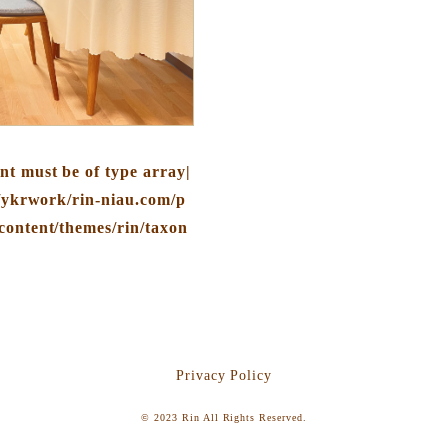
nt must be of type array|
/ykrwork/rin-niau.com/p
content/themes/rin/taxon
Privacy Policy
© 2023
Rin
All Rights Reserved.