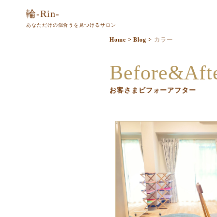
本
輪-Rin-
文
あなただけの似合うを見つけるサロン
ま
Home
>
Blog
>
カラー
で
ス
Before&Aft
キ
ッ
お客さまビフォーアフター
プ