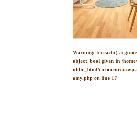
Warning
: foreach() argume
object, bool given in
/home
ublic_html/coroncoron/wp-
omy.php
on line
17