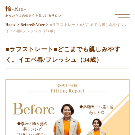
本
輪-Rin-
文
あなただけの似合うを見つけるサロン
メ
ま
ニ
Home
>
Before&After
>
■ラフストレート■どこまでも親しみやすく。
で
ュ
イエベ春/フレッシュ（34歳）
ー
ス
を
キ
開
■ラフストレート■どこまでも親しみやす
く
ッ
く。イエベ春/フレッシュ（34歳）
プ