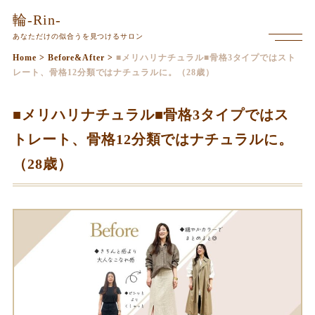
本
輪-Rin-
文
あなただけの似合うを見つけるサロン
メ
ま
ニ
Home
>
Before&After
>
■メリハリナチュラル■骨格3タイプではスト
で
ュ
レート、骨格12分類ではナチュラルに。（28歳）
ー
ス
を
キ
開
■メリハリナチュラル■骨格3タイプではス
く
ッ
トレート、骨格12分類ではナチュラルに。
プ
（28歳）