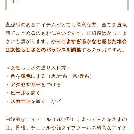
す。
直線感のあるアイテムがとても得意な方。全てを直線
感でまとめるのもお似合いですが、直線感はかっこよ
さにも繋がります。
かっこよすぎるかなと感じた場合
は女性らしさとのバランスを調整
するのがおすすめ。
＜女性らしさの通り入れ方＞
・色を
暖色
にする（黒/青系→茶/赤系）
・
アクセサリー
をつける
・
ヒール
を履く
・
スカート
を履く など
曲線的なディテール（丸い形）によって甘さを足すの
は、骨格ナチュラルや顔タイプクールの得意なアイテ