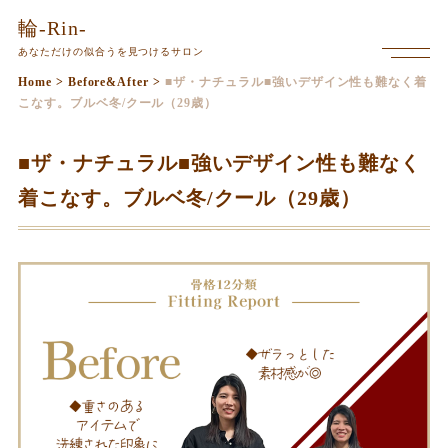
本
輪-Rin-
文
あなただけの似合うを見つけるサロン
メ
ま
ニ
Home
>
Before&After
>
■ザ・ナチュラル■強いデザイン性も難なく着
で
ュ
こなす。ブルベ冬/クール（29歳）
ー
ス
を
キ
開
■ザ・ナチュラル■強いデザイン性も難なく
く
ッ
着こなす。ブルベ冬/クール（29歳）
プ