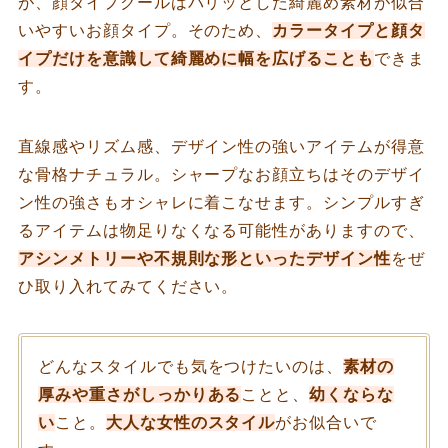
が、顔タイプクールはパリッとした綺麗め素材が似合
いやすいお顔タイプ。そのため、
カラータイプと顔タ
イプだけを意識して綺麗めに幅を広げることも
できま
す。
直線感やリズム感、デザイン性の強いアイテムが得意
な骨格ナチュラル。シャープなお顔立ちはそのデザイ
ン性の強さもオシャレに着こなせます。シンプルすぎ
るアイテムは物足りなくなる可能性がありますので、
アシンメトリーや不規則な形といったデザイン性
をぜ
ひ取り入れてみてください。
どんなスタイルでも気をつけたいのは、
素材の
厚みや重さがしっかりある
ことと、
幼くならな
い
こと。
大人な女性のスタイル
がお似合いで